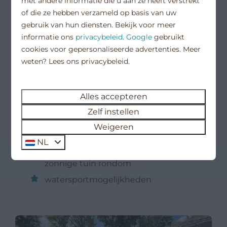
met andere informatie die u aan ze heeft verstrekt
of die ze hebben verzameld op basis van uw
gebruik van hun diensten. Bekijk voor meer
Vakantie 2027
informatie ons
privacybeleid
.
Google
gebruikt
cookies voor gepersonaliseerde advertenties. Meer
9,6
weten? Lees ons privacybeleid.
Boek hier uw vakantie voor 2027
met 10% vroegboekkorting!
Rustig gelegen
Vanaf
Alles accepteren
vakantiebungalow
€ 562
Zelf instellen
Vakantiewoningen
Nederland, Zeeland, Kortgene
7 nachten
Weigeren
5
3
2
2 personen
NL
vrijstaande woning met
zonnige tuin rondom
watersportmogelijkheden