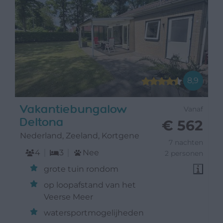
8,9
Vakantiebungalow
Vanaf
Deltona
€ 562
Nederland, Zeeland, Kortgene
7 nachten
4
3
Nee
2 personen
grote tuin rondom
op loopafstand van het
Veerse Meer
watersportmogelijheden