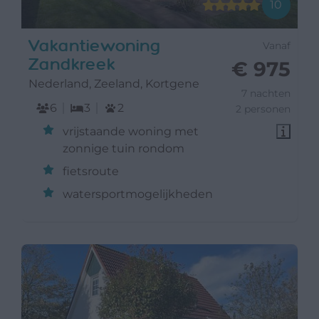
10
Vakantiewoning
Vanaf
Zandkreek
€ 975
Nederland, Zeeland, Kortgene
7 nachten
6
3
2
2 personen
vrijstaande woning met
zonnige tuin rondom
fietsroute
watersportmogelijkheden