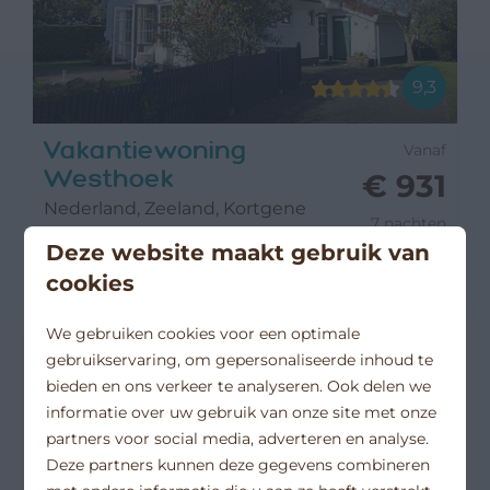
9,3
Vakantiewoning
Vanaf
Westhoek
€ 931
Nederland, Zeeland, Kortgene
7 nachten
6
3
2
2 personen
Deze website maakt gebruik van
cookies
privé oprit
vrijstaande woning met
We gebruiken cookies voor een optimale
zonnige tuin rondom
gebruikservaring, om gepersonaliseerde inhoud te
bieden en ons verkeer te analyseren. Ook delen we
informatie over uw gebruik van onze site met onze
partners voor social media, adverteren en analyse.
Deze partners kunnen deze gegevens combineren