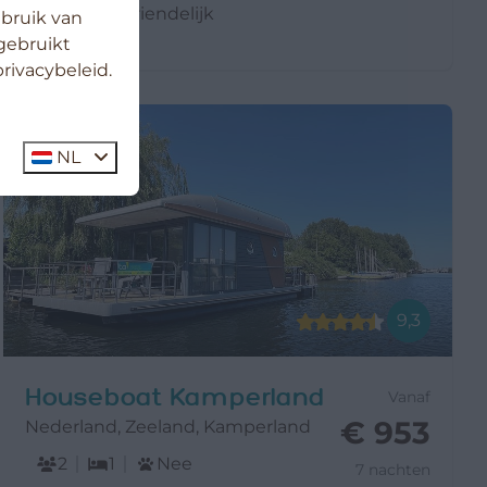
hondvriendelijk
ebruik van
gebruikt
rivacybeleid.
NL
9,3
Houseboat Kamperland
Vanaf
€ 953
Nederland, Zeeland, Kamperland
2
1
Nee
7 nachten