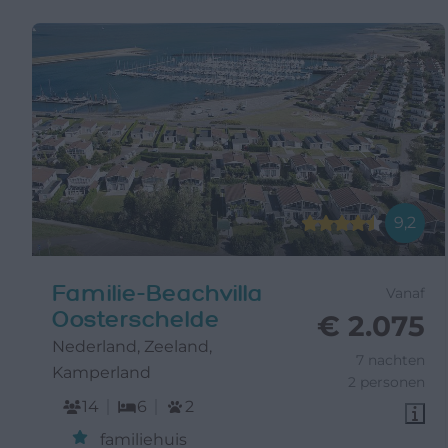
9,2
Familie-Beachvilla
Vanaf
Oosterschelde
€ 2.075
Nederland, Zeeland,
7 nachten
Kamperland
2 personen
14
6
2
familiehuis