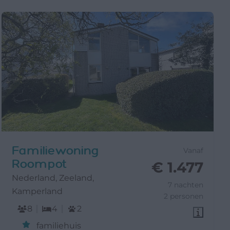
Familiewoning
Vanaf
Roompot
€ 1.477
Nederland, Zeeland,
7 nachten
Kamperland
2 personen
8
4
2
familiehuis