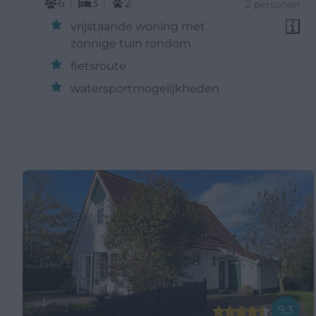
6
3
2
2 personen
vrijstaande woning met
zonnige tuin rondom
fietsroute
watersportmogelijkheden
9,3