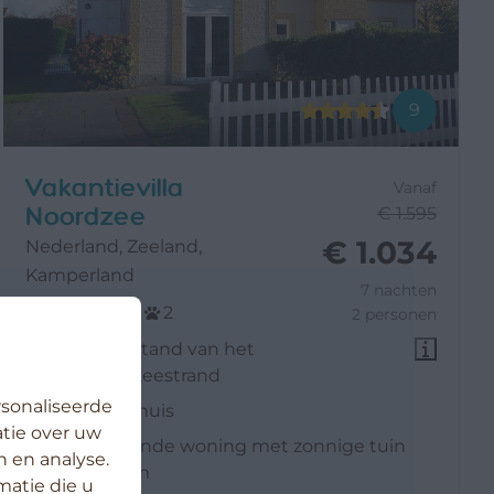
9
Vakantievilla
Vanaf
Noordzee
€ 1.595
€ 1.034
Nederland, Zeeland,
Kamperland
7 nachten
6
3
2
2 personen
loopafstand van het
Noordzeestrand
sonaliseerde
familiehuis
atie over uw
vrijstaande woning met zonnige tuin
n en analyse.
rondom
atie die u