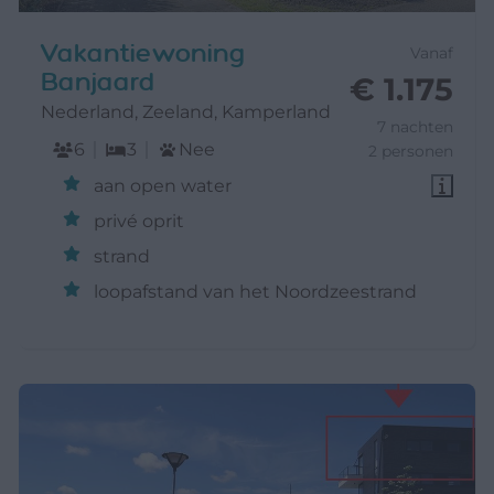
Vakantiewoning
Vanaf
Banjaard
€ 1.175
Nederland, Zeeland, Kamperland
7 nachten
6
3
Nee
2 personen
aan open water
privé oprit
strand
loopafstand van het Noordzeestrand