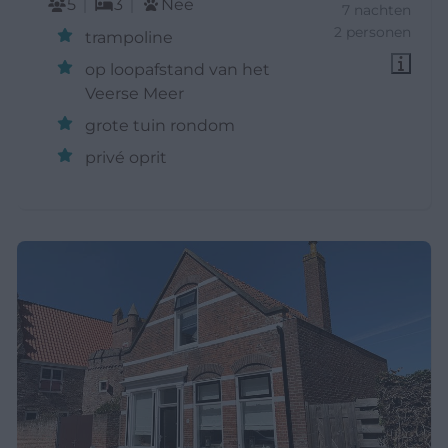
5
3
Nee
7 nachten
2 personen
trampoline
op loopafstand van het
Veerse Meer
grote tuin rondom
privé oprit