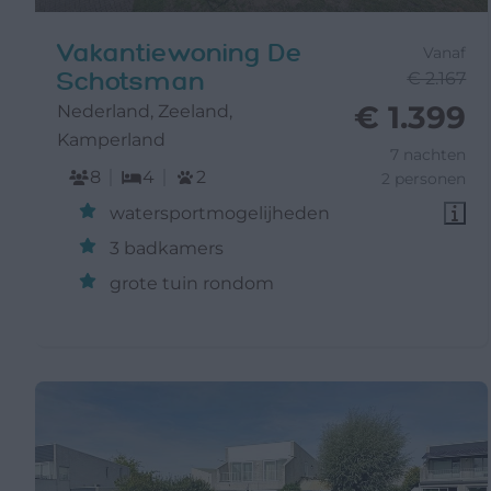
Vakantiewoning De
Vanaf
Schotsman
€ 2.167
€ 1.399
Nederland, Zeeland,
Kamperland
7 nachten
8
4
2
2 personen
watersportmogelijheden
3 badkamers
grote tuin rondom