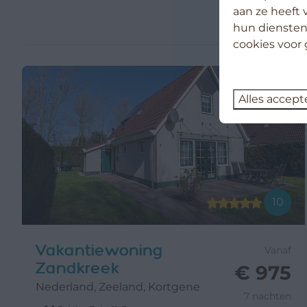
aan ze heeft 
hun diensten
cookies voor 
Alles accept
10
Vakantiewoning
Vanaf
Zandkreek
€ 975
Nederland, Zeeland, Kortgene
7 nachten