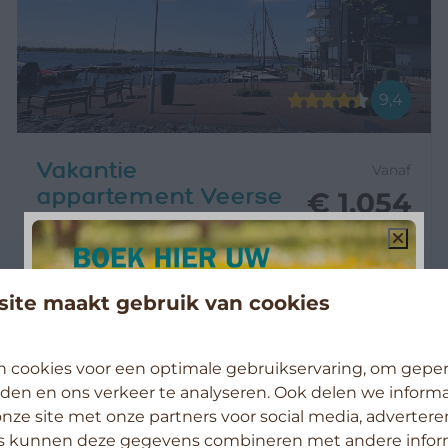
9,4
Vakantie
Vanaf
appartement Veerse
€ 1.054
Muze
7 nachten
Nederland, Zeeland,
2 personen
Kamperland
ite maakt gebruik van cookies
4
2
Ja
uitzicht op Veere
 cookies voor een optimale gebruikservaring, om geper
schitterend uitzicht
den en ons verkeer te analyseren. Ook delen we inform
watersportmogelijheden
nze site met onze partners voor social media, advertere
lift
s kunnen deze gegevens combineren met andere inform