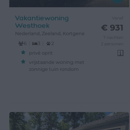
Vakantiewoning
Vanaf
Westhoek
€ 931
Nederland, Zeeland, Kortgene
7 nachten
6
3
2
2 personen
privé oprit
vrijstaande woning met
zonnige tuin rondom