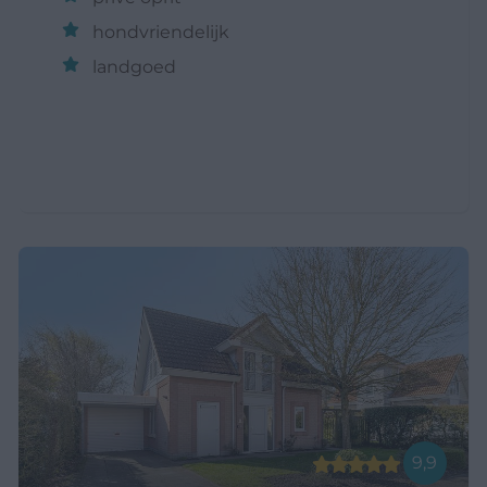
hondvriendelijk
landgoed
9,9