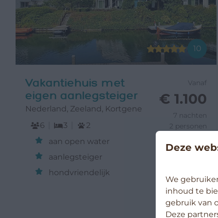
10
Vakantiehuis met
Vanaf
eigen aanlegsteiger
€ 1.100
Nederland, Zeeland, Kortgene
7 nachten
6
3
2
2 personen
aan open water
Deze webs
aanlegsteiger
hondvriendelijk
We gebruiken
inhoud te bie
gebruik van o
Deze partner