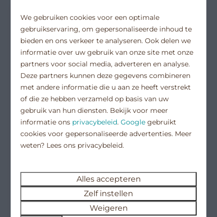
familiehuis
We gebruiken cookies voor een optimale
vrijstaande woning met zonnige tuin
gebruikservaring, om gepersonaliseerde inhoud te
rondom
bieden en ons verkeer te analyseren. Ook delen we
hondvriendelijk
informatie over uw gebruik van onze site met onze
partners voor social media, adverteren en analyse.
Deze partners kunnen deze gegevens combineren
met andere informatie die u aan ze heeft verstrekt
of die ze hebben verzameld op basis van uw
gebruik van hun diensten. Bekijk voor meer
Vakantie 2027
informatie ons
privacybeleid
.
Google
gebruikt
cookies voor gepersonaliseerde advertenties. Meer
weten? Lees ons privacybeleid.
Boek hier uw vakantie voor 2027
met 10% vroegboekkorting!
9,9
Alles accepteren
Zelf instellen
Vakantiewoningen
Vakantiewoning
Vanaf
Weigeren
Banjaard
€ 1.175