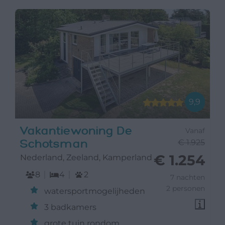
9,9
Vakantiewoning De
Vanaf
Schotsman
€ 1.925
€ 1.254
Nederland, Zeeland, Kamperland
8
4
2
7 nachten
2 personen
watersportmogelijheden
3 badkamers
grote tuin rondom