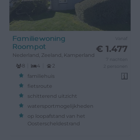
Familiewoning
Vanaf
Roompot
€ 1.477
Nederland, Zeeland, Kamperland
7 nachten
8
4
2
2 personen
familiehuis
fietsroute
schitterend uitzicht
watersportmogelijkheden
op loopafstand van het
Oosterscheldestrand