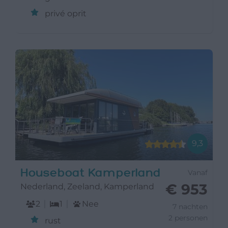
privé oprit
9,3
Houseboat Kamperland
Vanaf
€ 953
Nederland, Zeeland, Kamperland
2
1
Nee
7 nachten
2 personen
rust