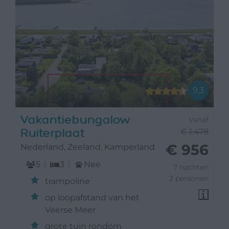
9,3
Vakantiebungalow
Vanaf
Ruiterplaat
€ 1.478
€ 956
Nederland, Zeeland, Kamperland
5
3
Nee
7 nachten
2 personen
trampoline
op loopafstand van het
Veerse Meer
grote tuin rondom