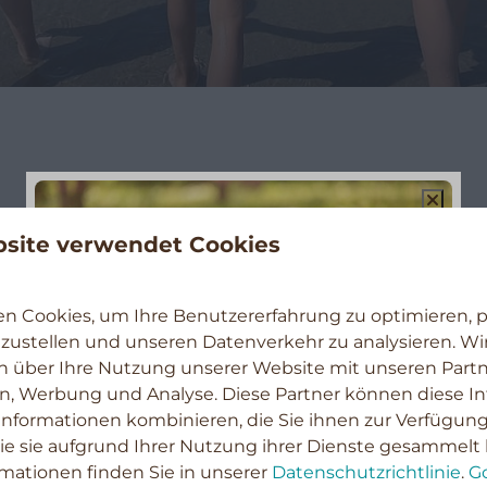
site verwendet Cookies
rühmt für ihre natürliche Schönheit und haben eine Kü
ndstränden, Dünen und steiler Natur. Die Strände in Ze
n Cookies, um Ihre Benutzererfahrung zu optimieren, pe
ner internationalen Umweltanerkennung für saubere und
tzustellen und unseren Datenverkehr zu analysieren. Wir
e Schönheit, Weite und Ruhe. Sie sind oft weniger überfü
n über Ihre Nutzung unserer Website mit unseren Partn
dehnte Strandabschnitte ohne viele Menschen genieße
en, Werbung und Analyse. Diese Partner können diese I
eten Schutz vor dem Wind und einen herrlichen Blick a
nformationen kombinieren, die Sie ihnen zur Verfügung
ie sie aufgrund Ihrer Nutzung ihrer Dienste gesammelt
bestehen aus feinem, weißem Sand, der viel Platz zum 
Urlaub 2027
rmationen finden Sie in unserer
Datenschutzrichtlinie
.
G
en Stränden findet man oft Dünen und Naturschutzgebiet